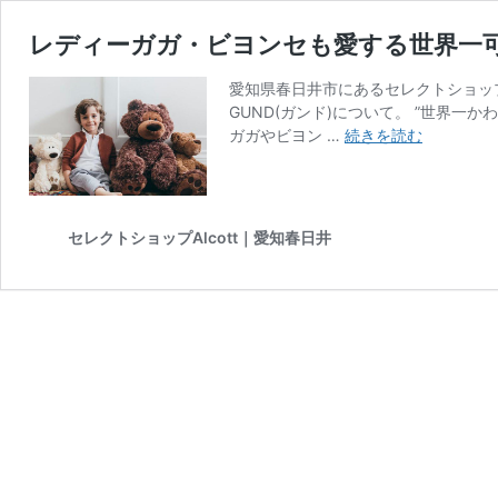
レディーガガ・ビヨンセも愛する世界一可
愛知県春日井市にあるセレクトショップ
GUND(ガンド)について。 ”世界一
レ
ガガやビヨン …
続きを読む
デ
ィ
ー
ガ
セレクトショップAlcott｜愛知春日井
ガ・
ビ
ヨ
ン
セ
も
愛
す
る
世
界