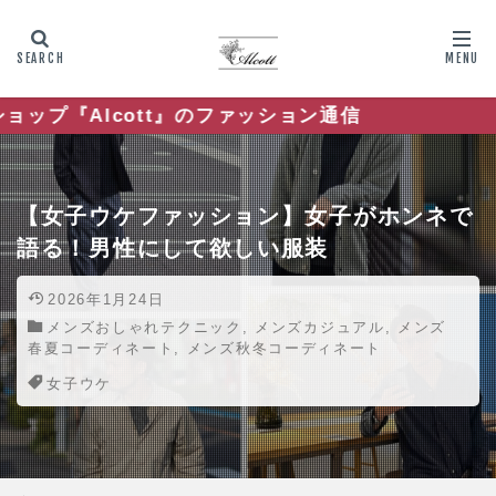
ファッション通信
【女子ウケファッション】女子がホンネで
語る！男性にして欲しい服装
2026年1月24日
メンズおしゃれテクニック
,
メンズカジュアル
,
メンズ
春夏コーディネート
,
メンズ秋冬コーディネート
女子ウケ