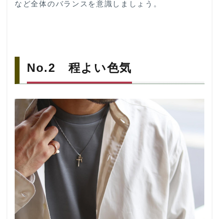
など全体のバランスを意識しましょう。
『虎
の
巻』
8
ダサ
い自
No.2 程よい色気
分
と“さ
よな
ら”30
代か
らの
モテ
るメ
ンズ
コー
デ。