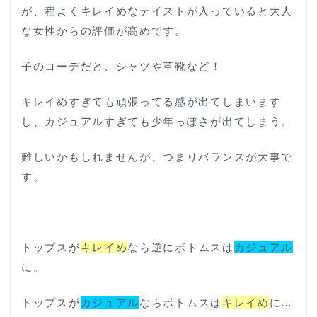
リ
が、程よくキレイめなテイストが入っていると大人
ン
な女性からの評価が高めです。
グ
一
例
子のコーデだと、シャツや革靴など！
7
女性
キレイめすぎても頑張ってる感が出てしまいます
から
し、カジュアルすぎても少年っぽさが出てしまう。
見て
「ダ
サ
難しいかもしれませんが、つまりバランスが大事で
い」
す。
って
どう
いう
状
態？
40
トップスが
キレイめ
なら逆にボトムスは
カジュアル
代男
に。
性フ
ァッ
ショ
トップスが
カジュアル
ならボトムスは
キレイめ
に…
ン