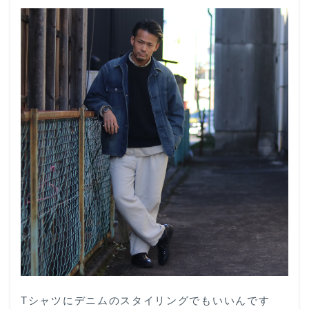
3
No.3
色使い
4
No.4
清潔感
5
No.5
シーン
に合わ
せたコ
ーディ
ネート
6
オ
ス
ス
メ
ス
タ
Tシャツにデニムのスタイリングでもいいんです
イ