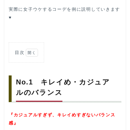
実際に女子ウケするコーデを例に説明していきます
♥
目次
1
No.1
キレイ
め・カ
No.1 キレイめ・カジュア
ジュア
ルのバ
ルのバランス
ランス
2
No.2
『
カジュアルすぎず、キレイめすぎないバランス
程よい
色気
感』