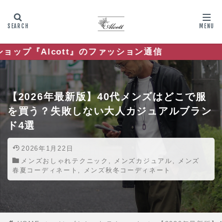
ション通信
【2026年最新版】40代メンズはどこで服
を買う？失敗しない大人カジュアルブラン
ド4選
2026年1月22日
メンズおしゃれテクニック
,
メンズカジュアル
,
メンズ
春夏コーディネート
,
メンズ秋冬コーディネート