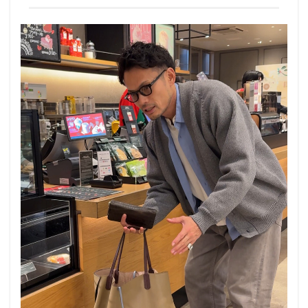
さ”が
大事