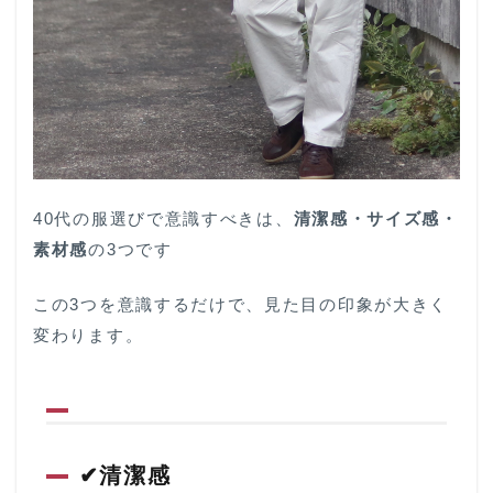
1.3
✔サ
イズ
感
1.4
✔素
材に
こだ
わっ
40代の服選びで意識すべきは、
清潔感・サイズ感・
たブ
ラン
素材感
の3つです
ドを
選ぶ
この3つを意識するだけで、見た目の印象が大きく
のが
大切
変わります。
2
40
代
に
お
す
✔清潔感
す