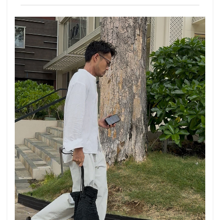
め
の
大
人
カ
ジ
ュ
ア
ル
ブ
ラ
ン
ド4
選
2.1
FORTUNA
HOMME（フ
ォルトゥナ
オム）
2.2
JOHNBULL（ジ