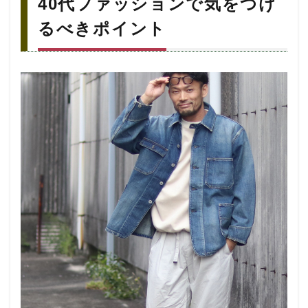
40代ファッションで気をつけ
ァ
ッ
るべきポイント
シ
ョ
ン
で
気
を
つ
け
る
べ
き
ポ
イ
ン
ト
1.1
1.2
✔清
潔感