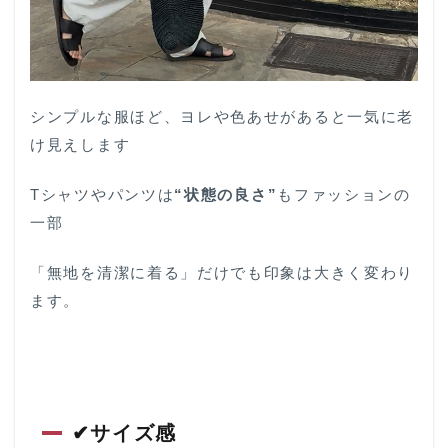
ョンブル）
2.3
Elfino（エ
ルフィー
ノ）
シンプルな服ほど、ヨレや色あせがあると一気に老
2.4
け見えします
NOVESTA（ノ
ヴェスタ）
Tシャツやパンツは
“状態の良さ”
もファッションの
3
一部
まと
め｜
40代
「無地を清潔に着る」だけでも印象は大きく変わり
メン
ズフ
ます。
ァッ
ショ
ン
は“清
潔感
と上
✔サイズ感
質