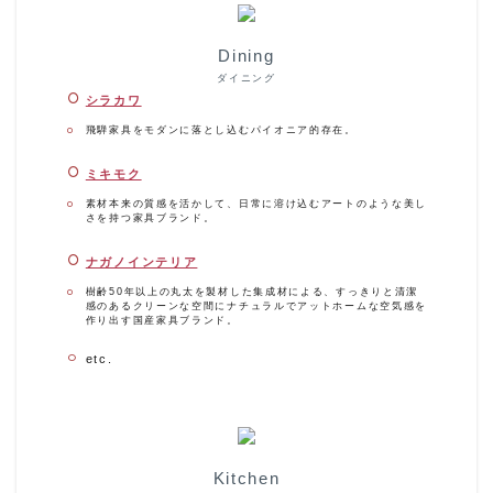
Dining
ダイニング
シラカワ
飛騨家具をモダンに落とし込むパイオニア的存在。
ミキモク
素材本来の質感を活かして、日常に溶け込むアートのような美し
さを持つ家具ブランド。
ナガノインテリア
樹齢50年以上の丸太を製材した集成材による、すっきりと清潔
感のあるクリーンな空間にナチュラルでアットホームな空気感を
作り出す国産家具ブランド。
etc.
Kitchen