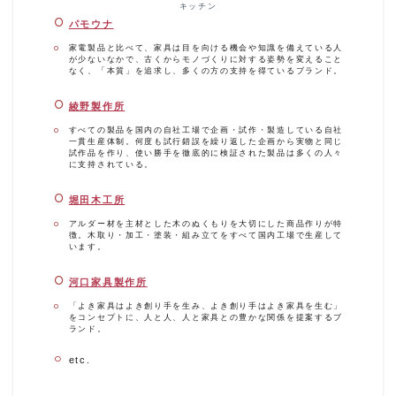
キッチン
パモウナ
家電製品と比べて、家具は目を向ける機会や知識を備えている人
が少ないなかで、古くからモノづくりに対する姿勢を変えること
なく、「本質」を追求し、多くの方の支持を得ているブランド。
綾野製作所
すべての製品を国内の自社工場で企画・試作・製造している自社
一貫生産体制。何度も試行錯誤を繰り返した企画から実物と同じ
試作品を作り、使い勝手を徹底的に検証された製品は多くの人々
に支持されている。
堀田木工所
アルダー材を主材とした木のぬくもりを大切にした商品作りが特
徴。木取り・加工・塗装・組み立てをすべて国内工場で生産して
います。
河口家具製作所
「よき家具はよき創り手を生み、よき創り手はよき家具を生む」
をコンセプトに、人と人、人と家具との豊かな関係を提案するブ
ランド。
etc.