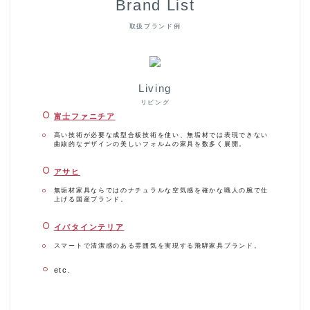
Brand List
取扱ブランド例
Living
リビング
富士ファニチア
高い技術が必要な成型合板技術を使い、無垢材では表現できない
曲線的なデザインの美しいフォルムの家具を数多く展開。
アサヒ
無垢材家具ならではのナチュラルな空気感を確かな職人の腕で仕
上げる国産ブランド。
イバタインテリア
スマートで清潔感のある雰囲気を実現する飛騨家具ブランド。
etc.