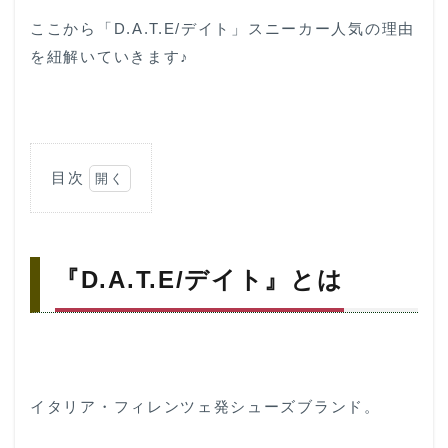
ここから「D.A.T.E/デイト」スニーカー人気の理由
を紐解いていきます♪
目次
1
『D.A.T.E/
デイト』と
は
『D.A.T.E/デイト』とは
2
D.A.T.E.
取り扱い
店舗
3
イタリア・フィレンツェ発シューズブランド。
D.A.T.E.
スニーカ