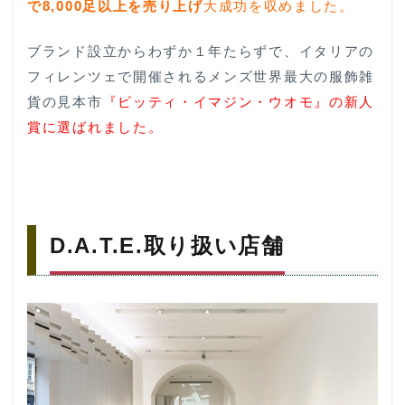
で
8,000
足以上
を売り上げ
大成功を収めました。
になる
D.A.T.E/
ブランド設立からわずか１年たらずで、イタリアの
デイトの
スニーカ
フィレンツェで開催されるメンズ世界最大の服飾雑
ーは見つ
貨の見本市
『ピッティ・イマジン・ウオモ』の新人
かりまし
たでしょ
賞に選ばれました。
うか？
6
『D.A.T.E/
デイト』口
コミ
D.A.T.E.取り扱い店舗
7
最
後
に