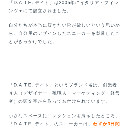
ーの特徴
「D.A.T.E. デイト」は2005年にイタリア・フィレ
ンツェにて設立されました。
4
2022-
23年秋冬
『D.A.T.E/
自分たちが本当に履きたい靴が欲しいという思いか
デイト』新
ら、自分用のデザインしたスニーカーを製造したこ
作
とがきっかけでした。
5
5.1
-
FUGA/
フーガ
5.2
「D.A.T.E. デイト」というブランド名は、創業者
-HILL
LOW
４人（デザイナー・靴職人・マーケティング・経営
／ヒ
者）の頭文字から取って名付けられています。
ルロ
ー
小さなスペースにコレクションを展示したところ
、
5.3
「D.A.T.E. デイト」
のスニーカーは、
わずか
3
日間
5.4
気