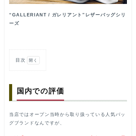
“GALLERIANT / ガレリアント”レザーバッグシリ
ーズ
目次
1
国
内
で
国内での評価
の
評
価
2
当店ではオープン当時から取り扱っている人気バッ
取
グブランドなんですが、
扱
店