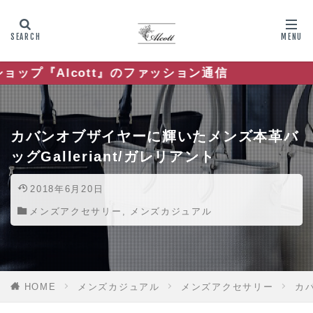
t』のファッション通信
カバンオブザイヤーに輝いたメンズ本革バ
ッグGalleriant/ガレリアント
2018年6月20日
メンズアクセサリー
,
メンズカジュアル
HOME
メンズカジュアル
メンズアクセサリー
カバ