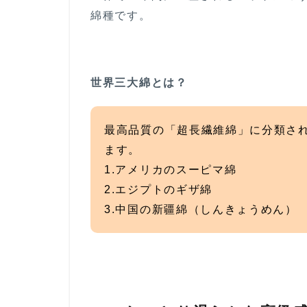
ッ
綿種です。
プ
ク
ラ
ス
世界三大綿とは？
6
一枚
着か
最高品質の「超長繊維綿」に分類さ
らイ
ンナ
ます。
ー役
1.アメリカのスーピマ綿
まで
2.エジプトのギザ綿
長い
シー
3.中国の新疆綿（しんきょうめん）
ズン
大活
躍！
7
憧れの
着こな