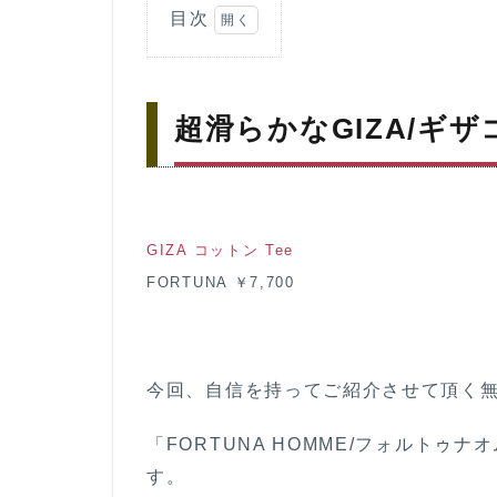
目次
1
超滑
らか
超滑らかなGIZA/ギ
な
GIZA/
ギザ
コッ
トンT
シャ
GIZA コットン Tee
ツ
FORTUNA ￥7,700
2
一
番の特
徴は超
希少素
今回、自信を持ってご紹介させて頂く無
材の
「GIZA
コット
「FORTUNA HOMME/フォルトゥ
ン」
す。