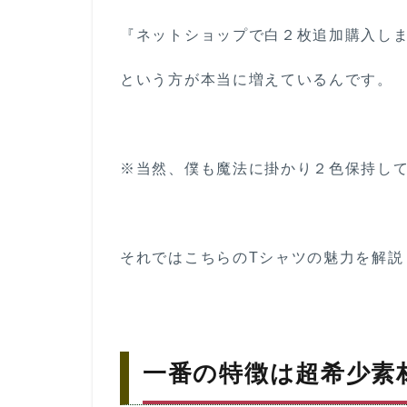
3
薄手な
『ネットショップで白２枚追加購入し
のに
『生地
という方が本当に増えているんです。
ノビ・
ヨレ』
しな
い！？
※当然、僕も魔法に掛かり２色保持し
4
程
よ
い
サ
それではこちらのTシャツの魅力を解説
イ
ジ
ン
グ
と
一番の特徴は超希少素材
こ
だ