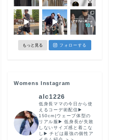
もっと見る
フォローする
Womens Instagram
alc1226
低身長ママの今日から使
えるコーデ術配信
▶️
150cm|ウェーブ体型の
リアル服
▶️ 低身長が失敗
しないサイズ感と着こな
し
▶️ チビは最強の個性
ア
イテム紹介 ＞＞