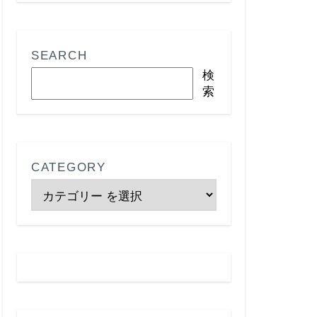
SEARCH
検
索
CATEGORY