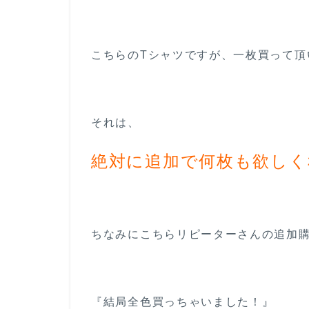
2.1
世界
最高
ラン
こちらのTシャツですが、一枚買って頂
クと
呼ば
れる
極上
それは、
の上
質生
地
絶対に追加で何枚も欲しく
2.2
しっ
とり
滑ら
ちなみにこちらリピーターさんの追加
かな
高級
感溢
れる
質感
『結局全色買っちゃいました！』