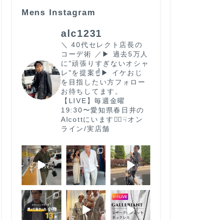
Mens Instagram
alc1231
＼ 40代セレクト店長の
コーデ術 ／
▶︎ 過去5万人
に"頑張りすぎないオシャ
レ"を提案☝️
▶︎ イケおじ
を目指したい方フォロー
お待ちしてます。
【LIVE】毎週金曜
19:30〜
愛知県春日井の
Alcottにいます🙋‍♂️
☟オン
ライン/実店舗