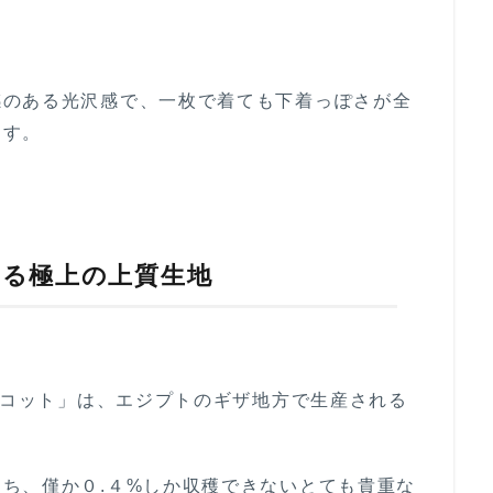
感のある光沢感で、一枚で着ても下着っぽさが全
ます。
れる極上の上質生地
ギザコット」は、エジプトのギザ地方で生産される
ち、僅か０.４%しか収穫できないとても貴重な