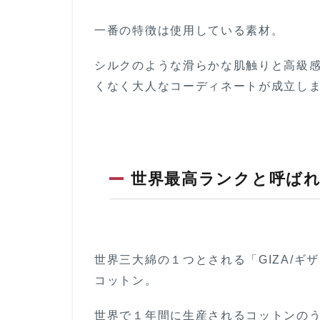
わ
り
一番の特徴は使用している素材。
の
デ
ィ
シルクのような滑らかな肌触りと高級
テ
くなく大人なコーディネートが成立し
ー
ル
5
お
客
世界最高ランクと呼ば
さ
ま
満
足
度
の
世界三大綿の１つとされる「GIZA/
高
コットン。
さ
は
ト
世界で１年間に生産されるコットンのう