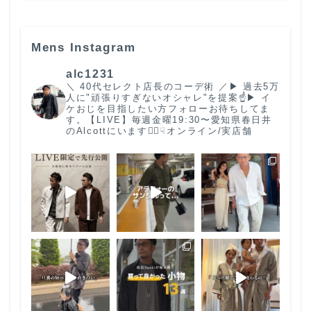
Mens Instagram
alc1231
＼ 40代セレクト店長のコーデ術 ／
▶︎ 過去5万
人に"頑張りすぎないオシャレ"を提案☝️
▶︎ イ
ケおじを目指したい方フォローお待ちしてま
す。
【LIVE】毎週金曜19:30〜
愛知県春日井
のAlcottにいます🙋‍♂️
☟オンライン/実店舗