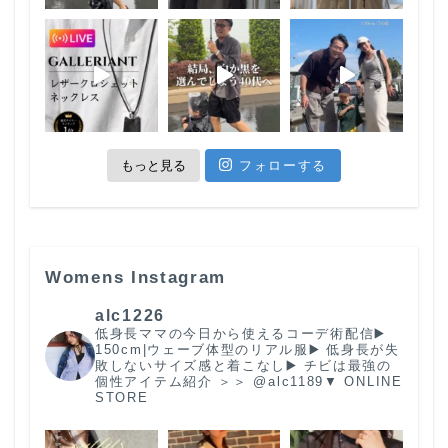
もっと見る
フォローする
Womens Instagram
alc1226
低身長ママの今日から使えるコーデ術配信
▶️
150cm|ウェーブ体型のリアル服
▶️ 低身長が失
敗しないサイズ感と着こなし
▶️ チビは最強の
個性
アイテム紹介 ＞＞ @alc1189
▼ ONLINE
STORE