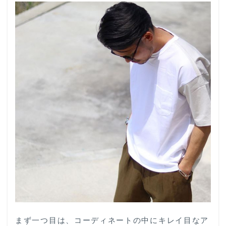
テム
を取
り入
れる
1.1
シャ
ツ
1.2
スラ
ック
ス
1.3
デニ
ム
2
清潔感
ポイン
ト②：
コーデ
に
まず一つ目は、コーディネートの中にキレイ目なア