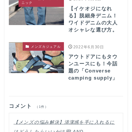
ニック
【イケオジになれ
る】脱細身デニム！
ワイドデニムの大人
オシャレな選び方。
メンズカジュアル
2022年6月30日
アウトドアにもタウ
ンユースにも！今話
題の「Converse
camping supply」
コメント
（1件）
【メンズの悩み解決】清潔感を手に入れるに
はどうしたらいいか|#眉LAND