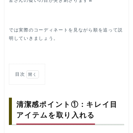
皆さんの疑いの目が突き刺さりますｗ
では実際のコーディネートを見ながら順を追って説
明していきましょう。
目次
1
清潔
感ポ
イン
清潔感ポイント①：キレイ目
ト
①：
アイテムを取り入れる
キレ
イ目
アイ