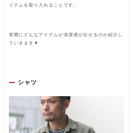
「白」
イテムを取り入れることです。
を入れ
る
3
清潔
感ポ
実際にどんなアイテムが清潔感が出せるのか紹介し
イン
ていきます▼
ト
③：
靴は
きれ
いに
4
シャツ
最
後
に