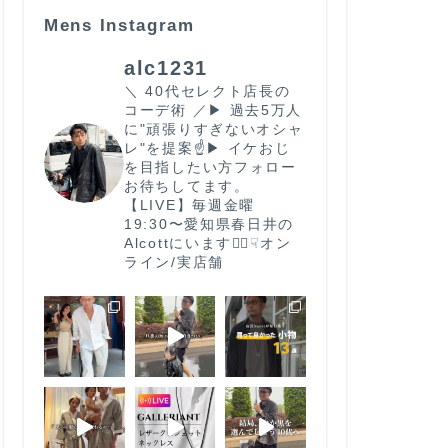
Mens Instagram
alc1231
＼ 40代セレクト店長の
コーデ術 ／
▶︎ 過去5万人
に"頑張りすぎないオシャ
レ"を提案☝️
▶︎ イケおじ
を目指したい方フォロー
お待ちしてます。
【LIVE】毎週金曜
19:30〜
愛知県春日井の
Alcottにいます🙋‍♂️
☟オン
ライン/実店舗