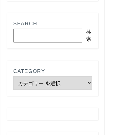
SEARCH
検
索
CATEGORY