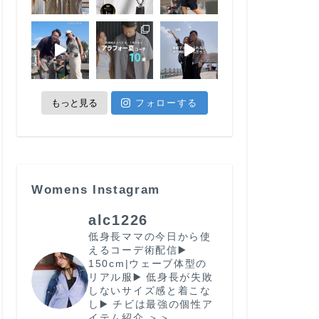
もっと見る
フォローする
Womens Instagram
alc1226
低身長ママの今日から使
えるコーデ術配信
▶️
150cm|ウェーブ体型の
リアル服
▶️ 低身長が失敗
しないサイズ感と着こな
し
▶️ チビは最強の個性
ア
イテム紹介 ＞＞