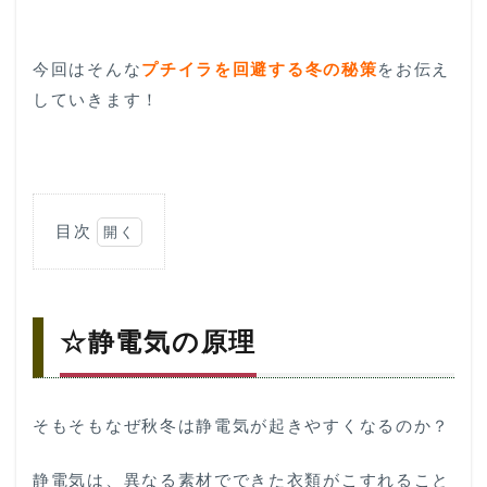
今回はそんな
プチイラを回避する冬の秘策
をお伝え
していきます！
目次
1
☆
静
電
☆静電気の原理
気
の
原
理
そもそもなぜ秋冬は静電気が起きやすくなるのか？
2
☆静
静電気は、異なる素材でできた衣類がこすれること