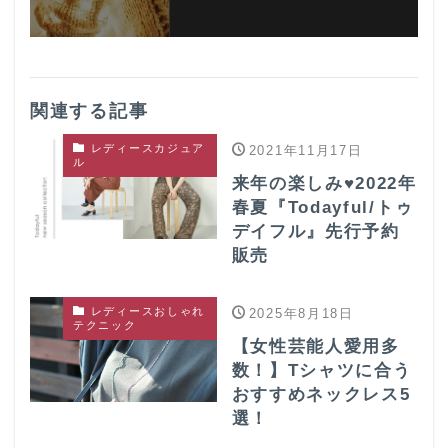
関連する記事
レディースカジュア
2021年11月17日
ル
来年の楽しみ♥2022年
春夏『Todayful/トゥ
デイフル』先行予約
販売
レディースおしゃれ
2025年8月18日
テクニック
【女性芸能人愛用多
数！】Tシャツに合う
おすすめネックレス5
選！