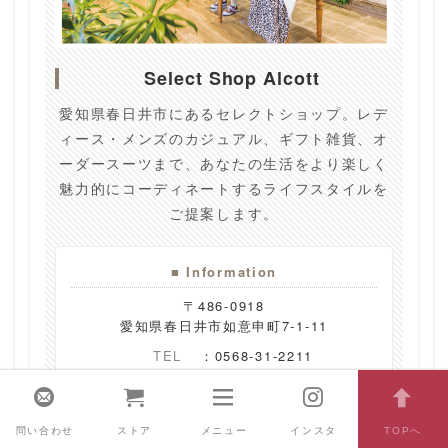
Select Shop Alcott
愛知県春日井市にあるセレクトショップ。レデ
ィース・メンズのカジュアル、ギフト雑貨、オ
ーダースーツまで、あなたの生活をより楽しく
魅力的にコーディネートするライフスタイルを
ご提案します。
■ Information
〒486-0918
愛知県春日井市如意申町7-1-11
TEL
：0568-31-2211
営業時間
：11:00 ～ 19:00
定休日
：毎週水曜
(※祝日は営業)
問い合わせ
ストア
メニュー
インスタ
TOPへ