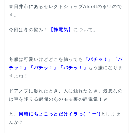
春日井市にあるセレクトショップAlcottのるいので
す。
今回は冬の悩み！
【静電気】
について。
冬服は可愛いけどどこを触っても
「バチッ！」
「バ
チッ！」
「バチッ！」
「バチッ！」
もう嫌になりま
すよね！
ドアノブに触れたとき、人に触れたとき、最悪なの
は車を降りる瞬間のあのモモ裏の静電気！ｗ
と、
同時にちょこっとだけイラっ( ｀ー´)
としませ
んか？