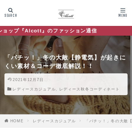
』のファッション通信
「バチッ！」冬の大敵【静電気】が起きに
くい素材＆コーデ徹底解説！！
2021年12月7日
レディースカジュアル
,
レディース秋冬コーディネート
HOME
レディースカジュアル
「バチッ！」冬の大敵