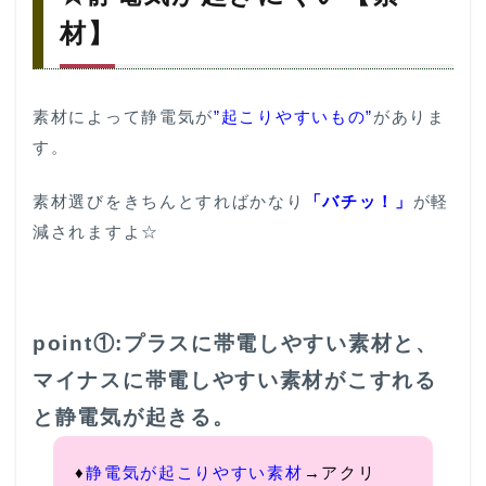
オ
ス
材】
ス
メ
静
電
素材によって静電気が
”起こりやすいもの”
がありま
気
す。
防
止
コ
素材選びをきちんとすればかなり
「バチッ！」
が軽
ー
減されますよ☆
デ
5
☆
ま
と
point①:プラスに帯電しやすい素材と、
め
マイナスに帯電しやすい素材がこすれる
と静電気が起きる。
♦
静電気が起こりやすい素材
→アクリ