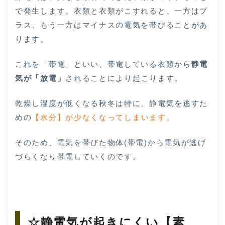
電気
で発生します。衣類と衣類がこすれると、一方はプ
が起
きに
ラス、もう一方はマイナスの電気を帯びることがあ
くい
ります。
【素
材】
これを「帯電」といい、帯電している衣類から
静電
3
☆静
気が「放電」
されることにより起こります。
電気
が発
乾燥し湿度が低くなる秋冬は特に、静電気を逃すた
生し
やす
めの
【水分】が少なくなってしまいます。
いコ
ー
そのため、電気を帯びた物体(帯電)から電気が逃げ
デ、
発生
づらくなり帯電していくのです。
しに
くい
コー
デ
4
☆
☆静電気が起きにくい【素