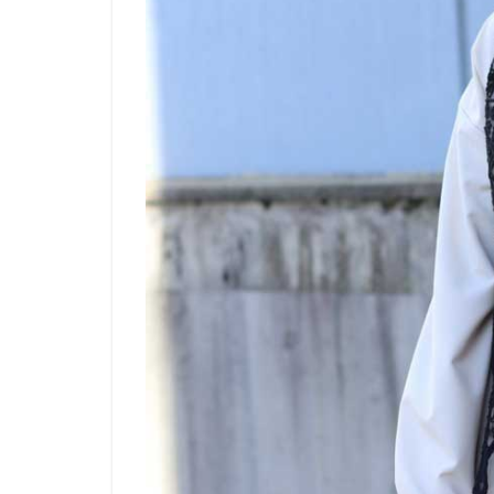
2.1
カジ
ュア
ルな
アイ
テム
と合
わせ
る
2.2
きれ
いめ
なア
イテ
ムと
合わ
せる
2.3
レイ