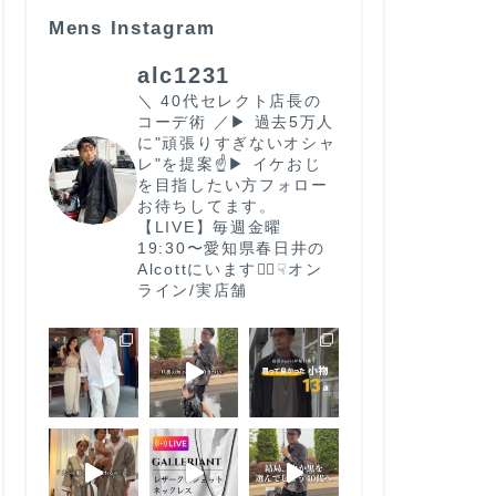
Mens Instagram
alc1231
＼ 40代セレクト店長の
コーデ術 ／
▶︎ 過去5万人
に"頑張りすぎないオシャ
レ"を提案☝️
▶︎ イケおじ
を目指したい方フォロー
お待ちしてます。
【LIVE】毎週金曜
19:30〜
愛知県春日井の
Alcottにいます🙋‍♂️
☟オン
ライン/実店舗