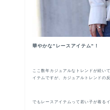
ヤー
ドで
取り
入れ
る
3
最
後
華やかな”レースアイテム”！
に
ここ数年カジュアルなトレンドが続い
イテムですが、カジュアルトレンドの
でもレースアイテムって若い子が着る