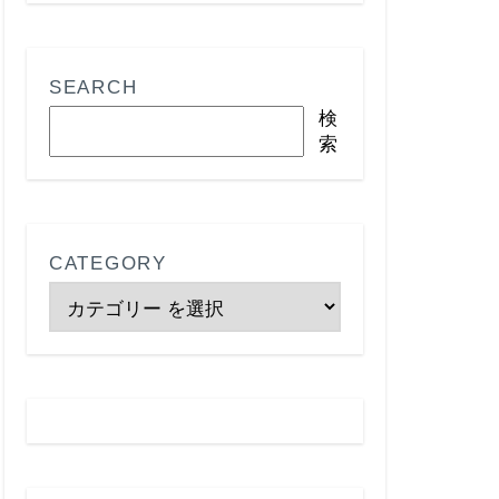
SEARCH
検
索
CATEGORY