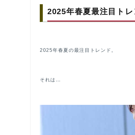
年春
2025年春夏最注目ト
夏最
注目
トレ
ンド
は”レ
ース”
2025年春夏の最注目トレンド。
2
30
～
40
代向
それは…
け！
レー
スア
イテ
ムの
着こ
なし
方の
コツ