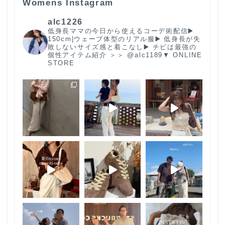
Womens Instagram
alc1226
低身長ママの今日から使えるコーデ術配信
▶️
150cm|ウェーブ体型のリアル服
▶️ 低身長が失
敗しないサイズ感と着こなし
▶️ チビは最強の
個性
アイテム紹介 ＞＞ @alc1189
▼ ONLINE
STORE