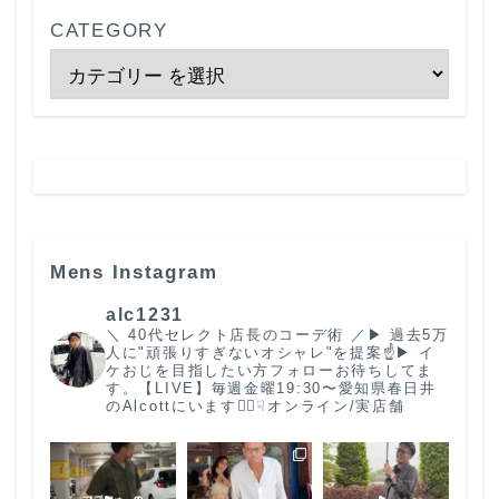
CATEGORY
Mens Instagram
alc1231
＼ 40代セレクト店長のコーデ術 ／
▶︎ 過去5万
人に"頑張りすぎないオシャレ"を提案☝️
▶︎ イ
ケおじを目指したい方フォローお待ちしてま
す。
【LIVE】毎週金曜19:30〜
愛知県春日井
のAlcottにいます🙋‍♂️
☟オンライン/実店舗