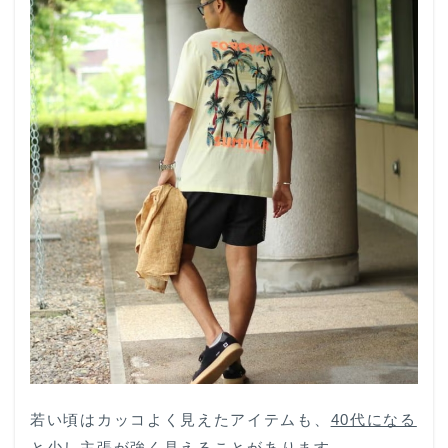
め
れ
ば
い
い
4
旦那
さん
を変
えた
い方
も、
自分
を変
えた
い方
もお
気軽
にご
相談
くだ
若い頃はカッコよく見えたアイテムも、
40代になる
さい
と少し主張が強く
見えることがあります。