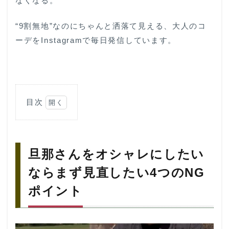
なくなる。
“9割無地”なのにちゃんと洒落て見える、大人のコ
ーデをInstagramで毎日発信しています。
目次
1
旦
那
さ
旦那さんをオシャレにしたい
ん
を
ならまず見直したい4つのNG
オ
シ
ポイント
ャ
レ
に
し