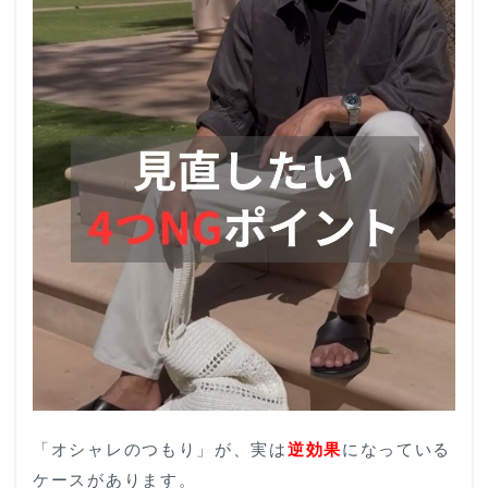
た
い
な
ら
ま
ず
見
直
し
た
い4
つ
の
NG
ポ
イ
ン
ト
1.1
ピタ
ピタ
「オシャレのつもり」が、実は
逆効果
になっている
すぎ
ケースがあります。
るサ