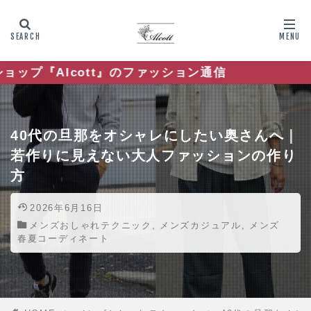
ッション通信
40代の旦那をオシャレにしたい奥さんへ｜
若作りに見えない大人ファッションの作り
方
2026年6月16日
メンズおしゃれテクニック
,
メンズカジュアル
,
メンズ
春夏コーディネート