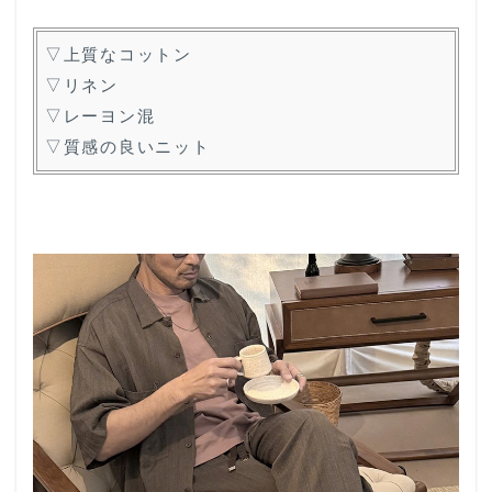
▽上質なコットン
▽リネン
▽レーヨン混
▽質感の良いニット