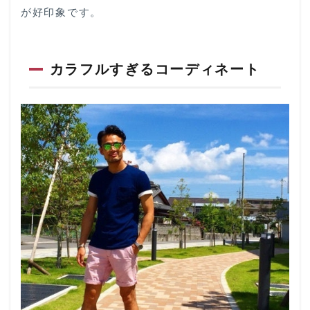
が好印象です。
程よ
くゆ
るい
サイ
カラフルすぎるコーディネート
ズ感
を選
ぶ
2.2
上質
な素
材を
選ぶ
2.3
アー
スカ
ラー
を取
り入
れる
3