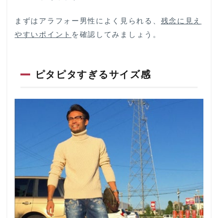
イズ
感
まずはアラフォー男性によく見られる、
残念に見え
1.2
やすいポイント
を確認してみましょう。
カラ
フル
すぎ
るコ
ピタピタすぎるサイズ感
ーデ
ィネ
ート
1.3
大き
すぎ
るロ
ゴ
1.4
着れ
れば
なん
でも
いい