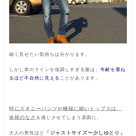
2
旦
那
さ
ん
を
簡
単
細く見せたい気持ちは分かります。
に
垢
抜
しかし体のラインを強調しすぎる服は、
年齢を重ね
け
るほど不自然に見える
ことがあります。
さ
せ
る3
つ
の
特にスキニーパンツや極端に細いトップスは、
ポ
イ
余裕のなさ
を感じさせてしまう原因に。
ン
ト
大人の男性ほど
「ジャストサイズ〜少しゆとり」
2.1