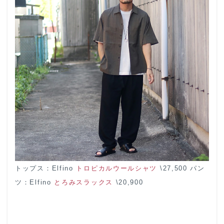
トップス：Elfino
トロピカルウールシャツ
\27,500 パン
ツ：Elfino
とろみスラックス
\20,900