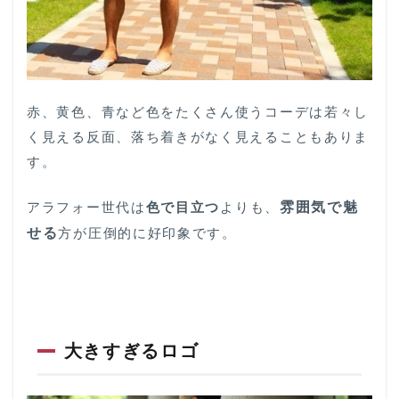
ま
と
め
｜
何
を
着
赤、黄色、青など色をたくさん使うコーデは若々し
れ
く見える反面、落ち着きがなく見えることもありま
ば
い
す。
い
か
アラフォー世代は
色で目立つ
よりも、
雰囲気で魅
分
か
せる
方が圧倒的に好印象です。
ら
な
い
人
は
真
似
大きすぎるロゴ
か
ら
始