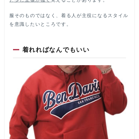
4.1
実際
服そのものではなく、着る人が主役になるスタイル
に試
着す
を意識したいところです。
ると
「似
合
う」
着れればなんでもいい
が見
つか
りま
す
4.2
遠方
の方
はオ
ンラ
イン
ショ
ップ
をご
利用