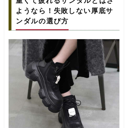
重くて疲れるサンダルとはさ
サン
ダル
ようなら！失敗しない厚底サ
とは
さよ
ンダルの選び方
うな
ら！
失敗
しな
い厚
底サ
ンダ
ルの
選び
方
1.1
1. 軽
さで
毎日
快適
に
1.2
2. ク