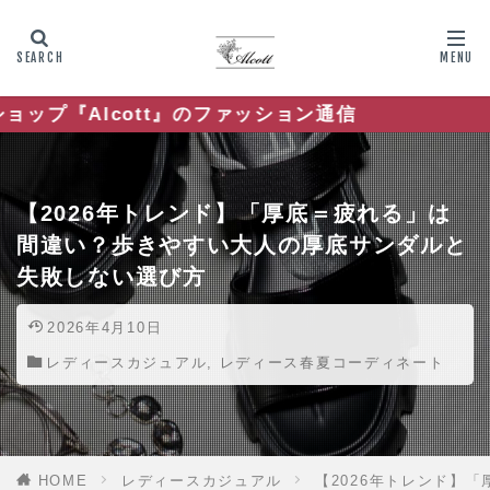
』のファッション通信
【2026年トレンド】「厚底＝疲れる」は
間違い？歩きやすい大人の厚底サンダルと
失敗しない選び方
2026年4月10日
レディースカジュアル
,
レディース春夏コーディネート
HOME
レディースカジュアル
【2026年トレンド】