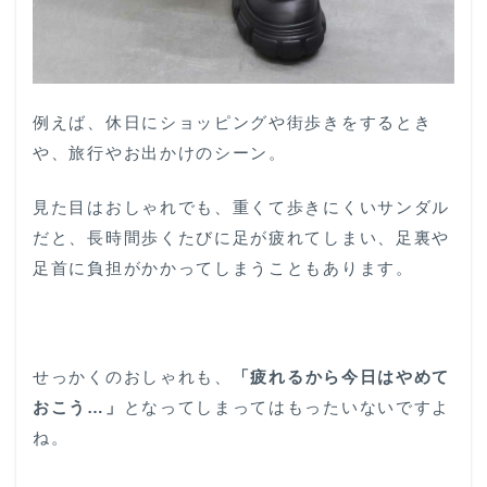
ッシ
ョン
性と
フィ
ット
感で
例えば、休日にショッピングや街歩きをするとき
疲れ
や、旅行やお出かけのシーン。
にく
く
見た目はおしゃれでも、重くて歩きにくいサンダル
1.3
3. 大
だと、長時間歩くたびに足が疲れてしまい、足裏や
人っ
足首に負担がかかってしまうこともあります。
ぽく
見え
るデ
ザイ
ン選
せっかくのおしゃれも、
「疲れるから今日はやめて
び
おこう…」
となってしまってはもったいないですよ
2
デザ
ね。
インと履
き心地に
妥協なし