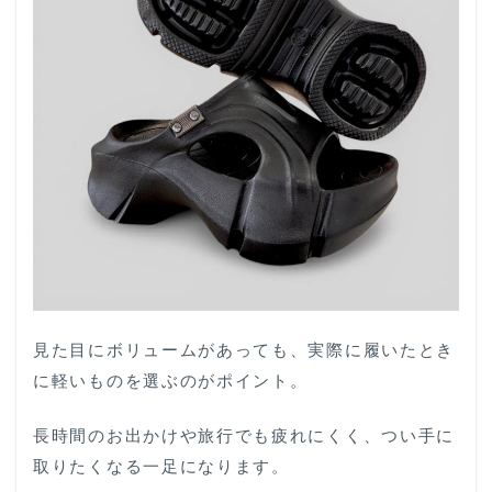
イン
も妥
協し
な
い。
大人
のた
めの
厚底
サン
ダル
3.2
ラフ
すぎ
ない
見た目にボリュームがあっても、実際に履いたとき
のに
驚く
に軽いものを選ぶのがポイント。
ほど
ラ
長時間のお出かけや旅行でも疲れにくく、つい手に
ク、
気軽
取りたくなる一足になります。
に履