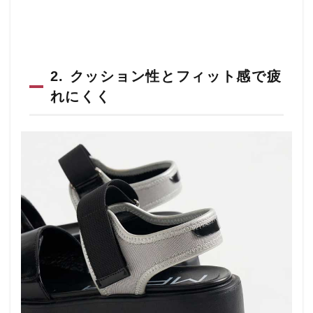
けて
大人
っぽ
いお
しゃ
れ
2. クッション性とフィット感で疲
4
れにくく
大人
の夏
スタ
イル
に“厚
底サ
ンダ
ル”を
プラ
ス