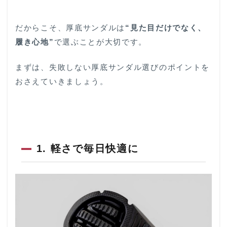
｜話題の
ブランド
MANA(マ
だからこそ、厚底サンダルは
“見た目だけでなく、
ナ)の魅力
履き心地”
で選ぶことが大切です。
3
Alcott
まずは、失敗しない厚底サンダル選びのポイントを
おすす
おさえていきましょう。
め！軽
くて歩
きやす
い本命
厚底サ
ンダル
2選
1. 軽さで毎日快適に
3.1
軽さ
も、
歩き
やす
さ
も、
デザ