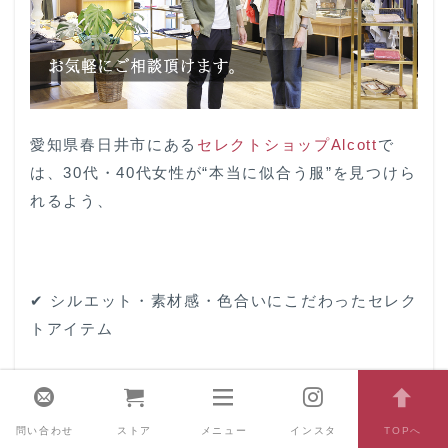
愛知県春日井市にある
セレクトショップAlcott
で
は、30代・40代女性が“本当に似合う服”を見つけら
れるよう、
✔ シルエット・素材感・色合いにこだわったセレク
トアイテム
✔ 骨格や体型に合わせたご提案
✔ 実際に着て、比べて相談できる空間
問い合わせ
ストア
メニュー
インスタ
TOPへ