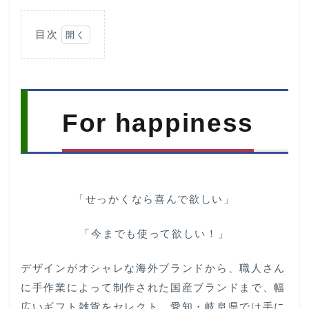
目次
1
For
happiness
2
Pick
For happiness
up
item
3
Related
pages
「せっかくなら喜んで欲しい」
「今までも使って欲しい！」
デザインがオシャレな海外ブランドから、職人さん
に手作業によって制作された国産ブランドまで、幅
広いギフト雑貨をセレクト。愛知・岐阜県では手に