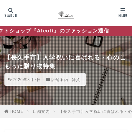
Alcott』のファッション通信
【長久手市】入学祝いに喜ばれる・心のこ
もった贈り物特集
2020年8月7日
店舗案内
,
雑貨
HOME
店舗案内
【長久手市】入学祝いに喜ばれる・