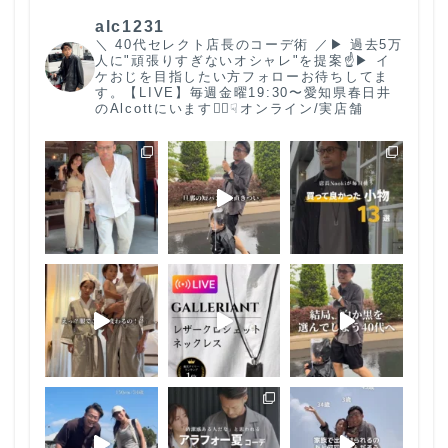
alc1231
＼ 40代セレクト店長のコーデ術 ／
▶︎ 過去5万
人に"頑張りすぎないオシャレ"を提案☝️
▶︎ イ
ケおじを目指したい方フォローお待ちしてま
す。
【LIVE】毎週金曜19:30〜
愛知県春日井
のAlcottにいます🙋‍♂️
☟オンライン/実店舗