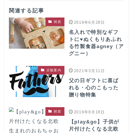
関連する記事
雑貨
2019年6月28日
名入れで特別なギフ
トに♥ぬくもりあふれ
る竹製食器agney（ア
グニー）
店舗案内
2021年3月11日
父の日ギフトに喜ば
れる・心のこもった
贈り物特集
雑貨
2019年8月18日
【play&go】子供が
片付けたくなる北欧