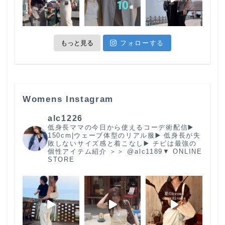
もっと見る
フォローする
Womens Instagram
alc1226
低身長ママの今日から使えるコーデ術配信
▶️
150cm|ウェーブ体型のリアル服
▶️ 低身長が失
敗しないサイズ感と着こなし
▶️ チビは最強の
個性
アイテム紹介 ＞＞ @alc1189
▼ ONLINE
STORE