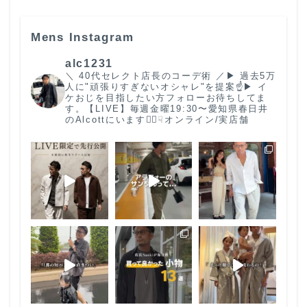
Mens Instagram
alc1231
＼ 40代セレクト店長のコーデ術 ／
▶︎ 過去5万
人に"頑張りすぎないオシャレ"を提案☝️
▶︎ イ
ケおじを目指したい方フォローお待ちしてま
す。
【LIVE】毎週金曜19:30〜
愛知県春日井
のAlcottにいます🙋‍♂️
☟オンライン/実店舗