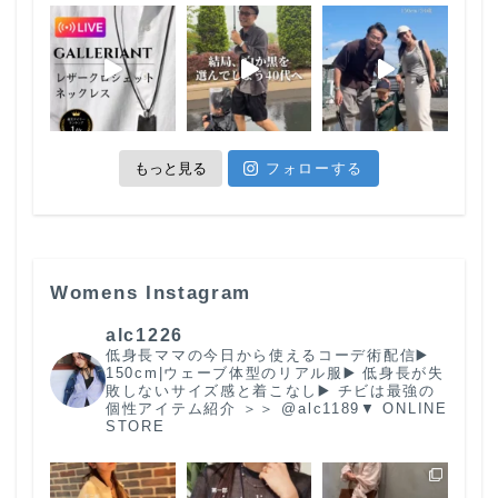
もっと見る
フォローする
Womens Instagram
alc1226
低身長ママの今日から使えるコーデ術配信
▶️
150cm|ウェーブ体型のリアル服
▶️ 低身長が失
敗しないサイズ感と着こなし
▶️ チビは最強の
個性
アイテム紹介 ＞＞ @alc1189
▼ ONLINE
STORE