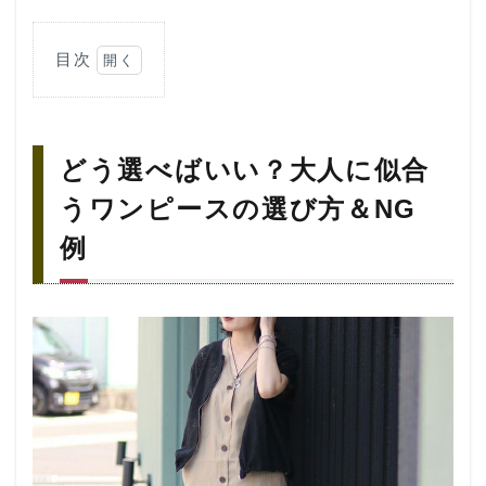
目次
1
どう
選べ
ばい
どう選べばいい？大人に似合
い？
大人
うワンピースの選び方＆NG
に似
合う
例
ワン
ピー
スの
選び
方＆
NG
例
1.1
❌️NG1：
ビビッ
トカラ