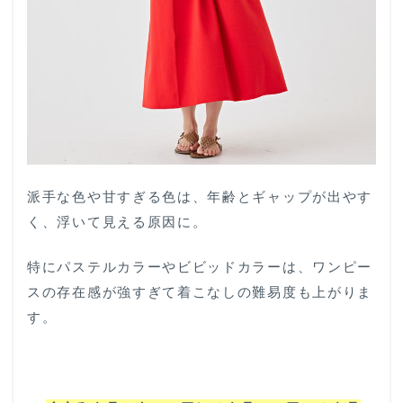
2.2
②シ
ャツ
をア
クセ
ント
にし
て遊
び心
をプ
ラス
派手な色や甘すぎる色は、年齢とギャップが出やす
2.3
く、浮いて見える原因に。
③パ
ンツ
特にパステルカラーやビビッドカラーは、ワンピー
レイ
ヤー
スの存在感が強すぎて着こなしの難易度も上がりま
ドで
す。
トレ
ンド
感ア
ップ