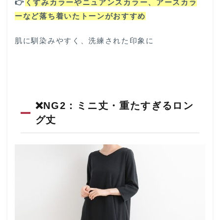
3
👉️
くすみカラーやニュアンスカラー、アースカラ
まと
ーなど落ち着いたトーンがおすすめ
め：
大人
肌に馴染みやすく、洗練された印象に
だか
らこ
そ着
こな
せる
ワン
ピー
❌️NG2：ミニ丈・重たすぎるロン
スス
タイ
グ丈
ルを
楽し
もう