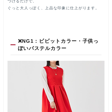
つけるだけで、
2
ぐっと大人っぽく、上品な印象に仕上がります。
周り
と差
がつ
く！
大人
のワ
ンピ
❌️NG1：ビビットカラー・子供っ
ース
着こ
ぽいパステルカラー
なし
術
2.1
①羽
織を
プラ
スし
て上
品な
立体
感を
演出