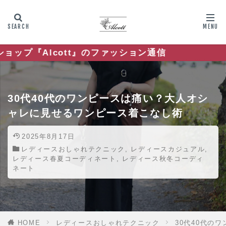
』のファッション通信
30代40代のワンピースは痛い？大人オシ
ャレに見せるワンピース着こなし術
2025年8月17日
レディースおしゃれテクニック
,
レディースカジュアル
,
レディース春夏コーディネート
,
レディース秋冬コーディ
ネート
HOME
レディースおしゃれテクニック
30代40代の