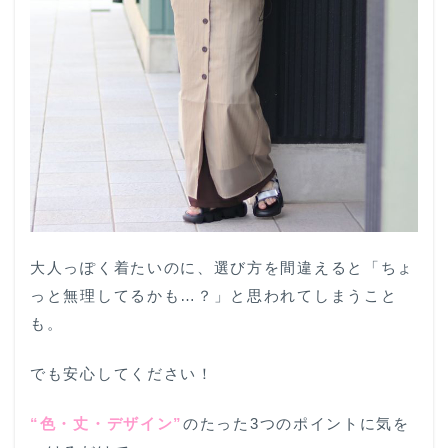
ー・子
供っぽ
いパス
テルカ
ラー
1.2
❌️NG2：
ミニ
丈・重
たすぎ
るロン
グ丈
大人っぽく着たいのに、選び方を間違えると「ちょ
1.3
っと無理してるかも…？」と思われてしまうこと
❌️NG3：
フリ
も。
ル・レ
ース・
甘すぎ
でも安心してください！
る柄物
デザイ
“色・丈・デザイン”
のたった3つのポイントに気を
ン