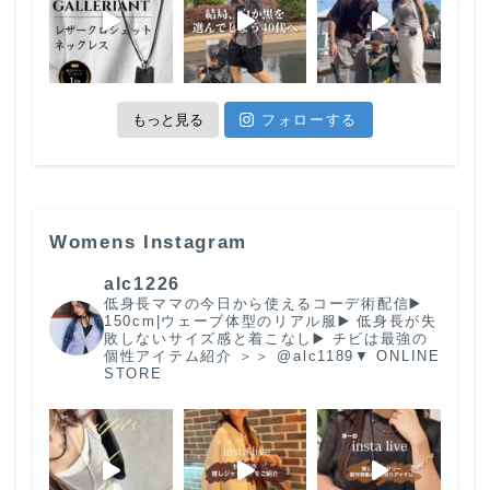
もっと見る
フォローする
Womens Instagram
alc1226
低身長ママの今日から使えるコーデ術配信
▶️
150cm|ウェーブ体型のリアル服
▶️ 低身長が失
敗しないサイズ感と着こなし
▶️ チビは最強の
個性
アイテム紹介 ＞＞ @alc1189
▼ ONLINE
STORE