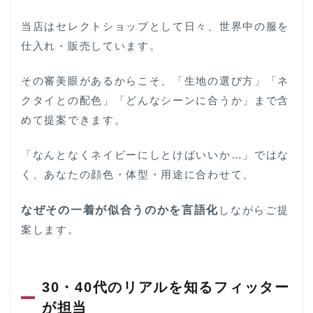
4
名
古屋近
当店はセレクトショップとして日々、世界中の服を
郊で、
39,600
仕入れ・販売しています。
円のオ
ーダー
その審美眼があるからこそ、「生地の選び方」「ネ
スーツ
を。
クタイとの配色」「どんなシーンに合うか」まで含
めて提案できます。
「なんとなくネイビーにしとけばいいか…」ではな
く、あなたの顔色・体型・用途に合わせて、
なぜその一着が似合うのかを言語化
しながらご提
案します。
30・40代のリアルを知るフィッター
が担当