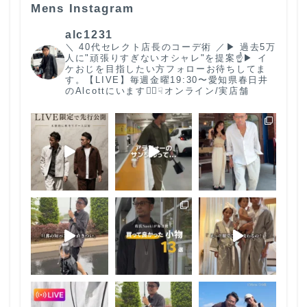
Mens Instagram
alc1231
＼ 40代セレクト店長のコーデ術 ／
▶︎ 過去5万
人に"頑張りすぎないオシャレ"を提案☝️
▶︎ イ
ケおじを目指したい方フォローお待ちしてま
す。
【LIVE】毎週金曜19:30〜
愛知県春日井
のAlcottにいます🙋‍♂️
☟オンライン/実店舗