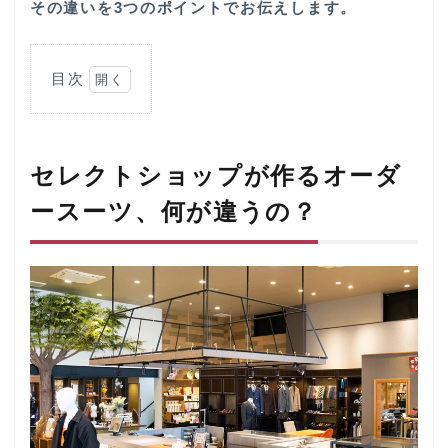
その違いを3つのポイントでお伝えします。
目次
1
セレ
クト
ショ
セレクトショップが作るオーダ
ップ
が作
ースーツ、何が違うの？
るオ
ーダ
ース
ー
ツ、
何が
違う
の？
1.1
「何
を選