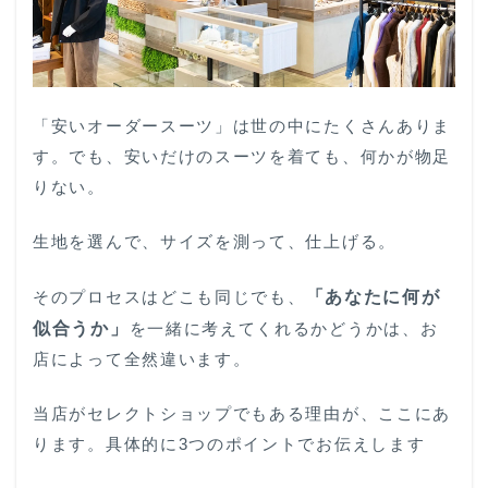
べば
いい
か」
ま
で、
一緒
「安いオーダースーツ」は世の中にたくさんありま
に考
えま
す。でも、安いだけのスーツを着ても、何かが物足
す
りない。
1.2
30・
生地を選んで、サイズを測って、仕上げる。
40代
のリ
アル
そのプロセスはどこも同じでも、
「あなたに何が
を知
似合うか」
を一緒に考えてくれるかどうかは、お
るフ
ィッ
店によって全然違います。
ター
が担
当店がセレクトショップでもある理由が、ここにあ
当
ります。具体的に3つのポイントでお伝えします
1.3
価格は