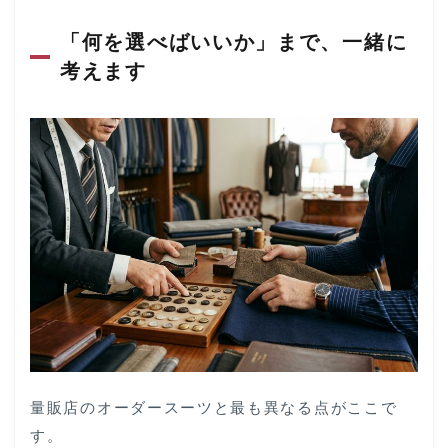
税込
39,600
「何を選べばいいか」まで、一緒に
円〜
考えます
2
生地
の数
も名
古
屋・
春日
井屈
指で
す
3
「価
格以
上」
とよ
く言
われ
量販店のオーダースーツと最も異なる点がここで
ます
す。