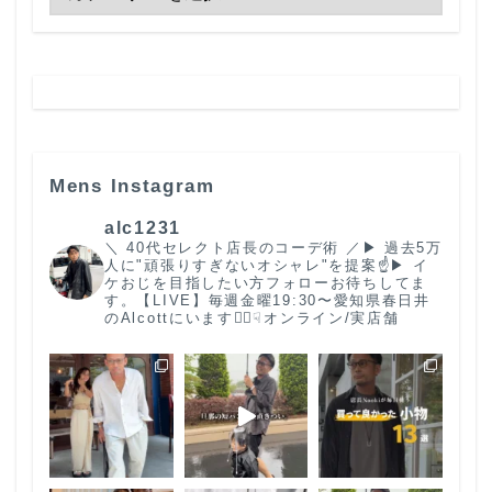
Mens Instagram
alc1231
＼ 40代セレクト店長のコーデ術 ／
▶︎ 過去5万
人に"頑張りすぎないオシャレ"を提案☝️
▶︎ イ
ケおじを目指したい方フォローお待ちしてま
す。
【LIVE】毎週金曜19:30〜
愛知県春日井
のAlcottにいます🙋‍♂️
☟オンライン/実店舗