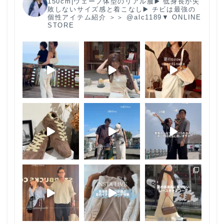
150cm|ウェーブ体型のリアル服
▶️ 低身長が失
敗しないサイズ感と着こなし
▶️ チビは最強の
個性
アイテム紹介 ＞＞ @alc1189
▼ ONLINE
STORE