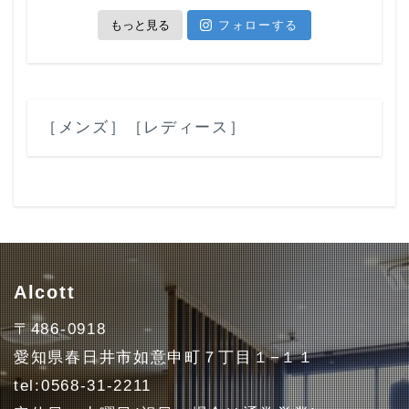
もっと見る
フォローする
［メンズ］
［レディース］
Alcott
〒486-0918
愛知県春日井市如意申町７丁目１−１１
tel:0568-31-2211